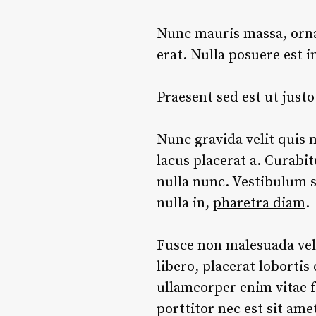
Nunc mauris massa, ornar
erat. Nulla posuere est i
Praesent sed est ut just
Nunc gravida velit quis n
lacus placerat a. Curabit
nulla nunc. Vestibulum su
nulla in,
pharetra diam
.
Fusce non malesuada veli
libero, placerat lobortis
ullamcorper enim vitae f
porttitor nec est sit am