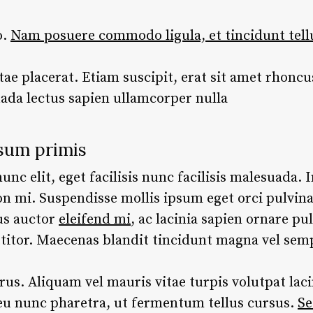
o.
Nam posuere commodo ligula, et tincidunt tell
tae placerat. Etiam suscipit, erat sit amet rhoncus
ada lectus sapien ullamcorper nulla
sum primis
c elit, eget facilisis nunc facilisis malesuada. I
n mi. Suspendisse mollis ipsum eget orci pulvin
us auctor
eleifend mi
, ac lacinia sapien ornare pu
rttitor. Maecenas blandit tincidunt magna vel sem
. Aliquam vel mauris vitae turpis volutpat lacin
 eu nunc pharetra, ut fermentum tellus cursus.
Se