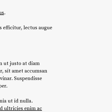
us
.
 efficitur, lectus augue
n ut justo at diam
ar, sit amet accumsan
lvinar. Suspendisse
per.
ia ut id nulla.
d ultricies enim ac