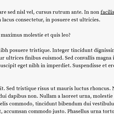
e sed nisl vel, cursus rutrum ante. In non
facili
n lacus consectetur, in posuere est ultricies.
o maximus molestie et quis leo?
ibh posuere tristique. Integer tincidunt dignissi
ur ultrices finibus euismod. Sed convallis magna id
scipit eget nibh in imperdiet. Suspendisse et ero
t. Sed tristique risus ut mauris luctus rhoncus. 
 dui dapibus non. Nullam a laoreet urna, molestie
elis commodo, tincidunt bibendum dui vestibulum.
et, accumsan commodo justo. Phasellus urna torto