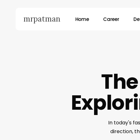
Skip
to
mrpatman
Home
Career
De
main
content
Hit enter to search or ESC to close
The 
Explor
In today's f
direction, 